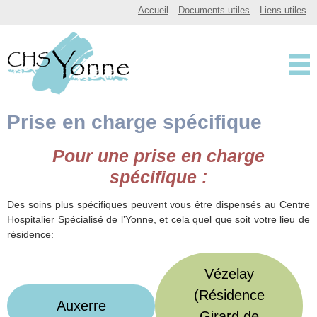
CHSY, Centre Hospitalier Spécialisé de l'Yonne
Accueil
Documents utiles
Liens utiles
Centre Hospitalier 
Prise en charge spécifique
Pour une prise en charge
spécifique :
Des soins plus spécifiques peuvent vous être dispensés au Centre
Hospitalier Spécialisé de l’Yonne, et cela quel que soit votre lieu de
résidence:
Vézelay
(Résidence
Auxerre
Girard de