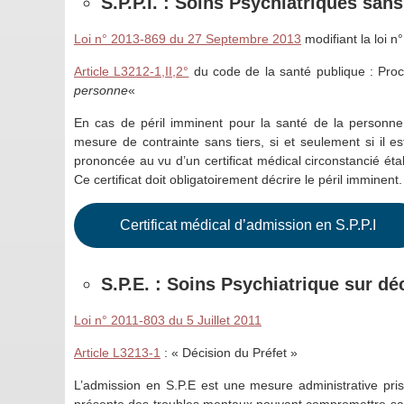
S.P.P.I. : Soins Psychiatriques san
Loi n° 2013-869 du 27 Septembre 2013
modifiant la loi n
Article L3212-1,II,2°
du code de la santé publique : Pro
personne
«
En cas de péril imminent pour la santé de la personne
mesure de contrainte sans tiers, si et seulement si il es
prononcée au vu d’un certificat médical circonstancié éta
Ce certificat doit obligatoirement décrire le péril imminent.
Certificat médical d’admission en S.P.P.I
S.P.E. : Soins Psychiatrique sur dé
Loi n° 2011-803 du 5 Juillet 2011
Article L3213-1
: « Décision du Préfet »
L’admission en S.P.E est une mesure administrative prise
présente des troubles mentaux pouvant compromettre sa sû