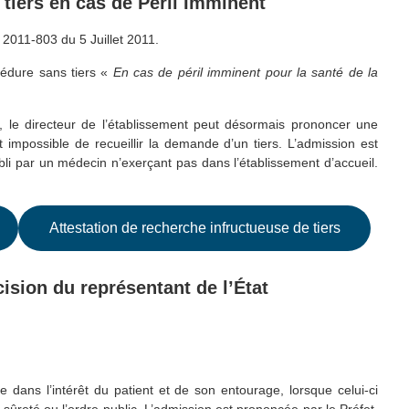
s tiers en cas de Péril Imminent
° 2011-803 du 5 Juillet 2011.
cédure sans tiers «
En cas de péril imminent pour la santé de la
, le directeur de l’établissement peut désormais prononcer une
t impossible de recueillir la demande d’un tiers. L’admission est
bli par un médecin n’exerçant pas dans l’établissement d’accueil.
Attestation de recherche infructueuse de tiers
cision du représentant de l’État
 dans l’intérêt du patient et de son entourage, lorsque celui-ci
reté ou l’ordre public. L’admission est prononcée par le Préfet,