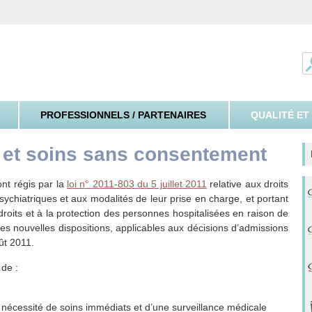
ospitalier Spécialisé de l'Yonne
PROFESSIONNELS / PARTENAIRES
QUALITÉ ET
n et soins sans consentement
ont régis par la
loi n° 2011-803 du 5 juillet 2011
relative aux droits
psychiatriques et aux modalités de leur prise en charge, et portant
droits et à la protection des personnes hospitalisées en raison de
Ces nouvelles dispositions, applicables aux décisions d’admissions
ût 2011.
 de :
 la nécessité de soins immédiats et d’une surveillance médicale