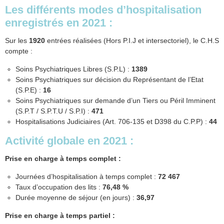
Les différents modes d’hospitalisation
enregistrés en 2021 :
Sur les
1920
entrées réalisées (Hors P.I.J et intersectoriel), le C.H.S
compte :
Soins Psychiatriques Libres (S.P.L) :
1389
Soins Psychiatriques sur décision du Représentant de l’Etat
(S.P.E) :
16
Soins Psychiatriques sur demande d’un Tiers ou Péril Imminent
(S.P.T / S.P.T.U / S.P.I) :
471
Hospitalisations Judiciaires (Art. 706-135 et D398 du C.P.P) :
44
Activité globale en 2021 :
Prise en charge à temps complet :
Journées d’hospitalisation à temps complet :
72 467
Taux d’occupation des lits :
76,48 %
Durée moyenne de séjour (en jours) :
36,97
Prise en charge à temps partiel :