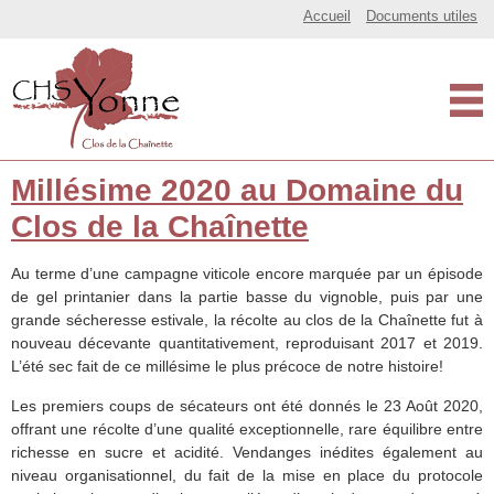
Un site utilisant Réseau Centre Hospitalier Spécialisé de l’Yonne
Accueil
Documents utiles
Le Clos de la Chaîn
Millésime 2020 au Domaine du
Clos de la Chaînette
Au terme d’une campagne viticole encore marquée par un épisode
de gel printanier dans la partie basse du vignoble, puis par une
grande sécheresse estivale, la récolte au clos de la Chaînette fut à
nouveau décevante quantitativement, reproduisant 2017 et 2019.
L’été sec fait de ce millésime le plus précoce de notre histoire!
Les premiers coups de sécateurs ont été donnés le 23 Août 2020,
offrant une récolte d’une qualité exceptionnelle, rare équilibre entre
richesse en sucre et acidité. Vendanges inédites également au
niveau organisationnel, du fait de la mise en place du protocole